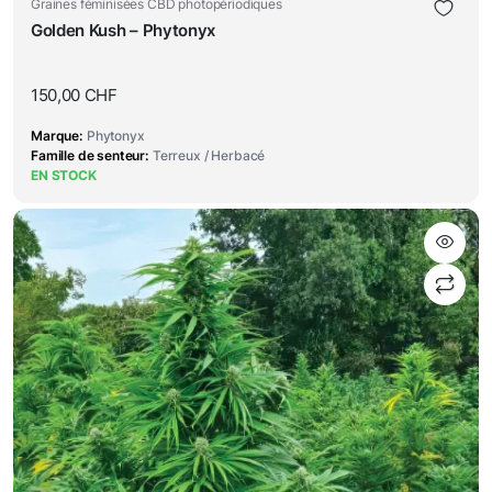
Graines féminisées CBD photopériodiques
Golden Kush – Phytonyx
150,00
CHF
Marque
Phytonyx
Famille de senteur
Terreux / Herbacé
EN STOCK