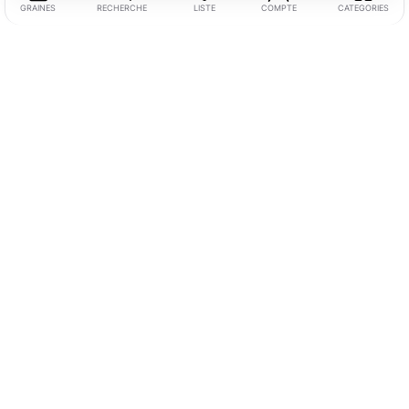
GRAINES
RECHERCHE
LISTE
COMPTE
CATEGORIES
Swiss Agronomic SAS
Adresse :
6 ch. de Rennier, 1009 Pully, Suisse
Téléphone :
+41 78 327 77 32
Email :
info@swissagroservices.ch
Besoin d’aide
Conditions générales de ventes
Politique de confidentialité
Mentions Légales
Nous connaître