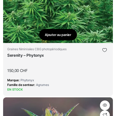
Ajouter au panier
Graines féminisées CBG photopériodiques
Serenity – Phytonyx
150,00
CHF
Marque
Phytonyx
Famille de senteur
Agrumes
EN STOCK