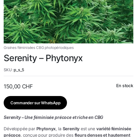
Graines féminisées CBG photopériodiques
Serenity – Phytonyx
SKU :
p_s_5
En stock
150,00
CHF
Commander sur WhatsApp
Serenity – Une féminisée précoce et riche en CBG
Développée par
Phytonyx
, la
Serenity
est une
variété féminisée
précoce
, conçue pour produire des
fleurs denses et hautement