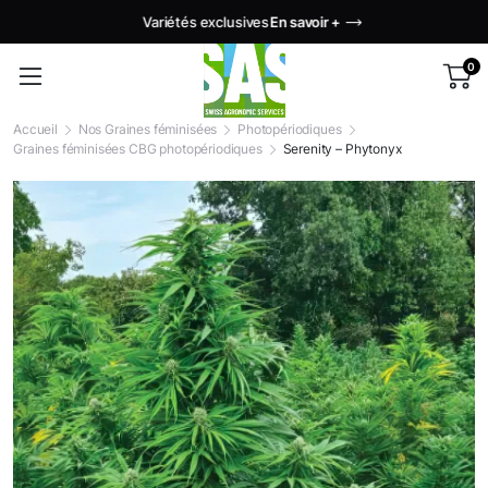
Variétés exclusives
En savoir +
0
Accueil
Nos Graines féminisées
Photopériodiques
Graines féminisées CBG photopériodiques
Serenity – Phytonyx