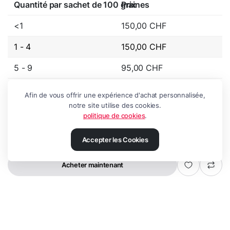
Quantité par sachet de 100 graines
Prix
<1
150,00
CHF
1 - 4
150,00
CHF
5 - 9
95,00
CHF
10 - 99
75,00
CHF
Afin de vous offrir une expérience d'achat personnalisée,
notre site utilise des cookies.
100+
70,00
CHF
politique de cookies
.
Accepter les Cookies
Ajouter au panier
Serenity
-
Phytonyx
quantité
Acheter maintenant
GRAINES
RECHERCHE
LISTE
COMPTE
CATEGORIES