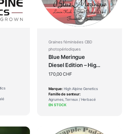
Graines féminisées CBD
photopériodiques
Blue Meringue
Diesel Edition – High
Alpine Genetics
170,00
CHF
tics
Marque
High Alpine Genetics
Famille de senteur
alé
Agrumes, Terreux / Herbacé
EN STOCK