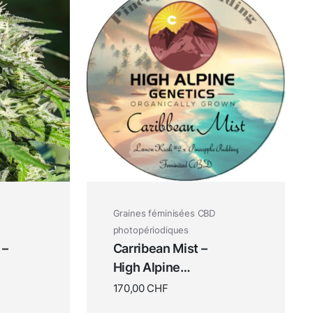
Graines féminisées CBD
photopériodiques
 –
Carribean Mist –
High Alpine
Genetics
170,00
CHF