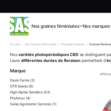
Nos graines féminisées
Nos marques
Accueil
Nos Graines féminisées
Photopériodiques
Graines fémini
Nos
variétés photopériodiques CBD
se distinguent pa
Leurs
différentes durées de floraison
permettent d’
éc
Marque
Afficha
Davis Farms
(2)
GTR Seeds
(9)
High Alpine Genetics
(53)
Phytonyx
(4)
Swiss Agronomic Services
(1)