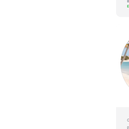
B
G
p