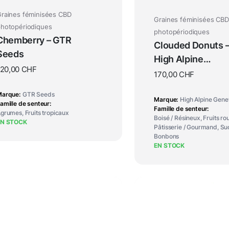
raines féminisées CBD
Graines féminisées CBD
hotopériodiques
photopériodiques
Chemberry – GTR
Clouded Donuts 
Seeds
High Alpine
120,00
CHF
Genetics
170,00
CHF
Marque
GTR Seeds
Marque
High Alpine Gene
amille de senteur
Famille de senteur
grumes, Fruits tropicaux
Boisé / Résineux, Fruits ro
EN STOCK
Pâtisserie / Gourmand, Suc
Bonbons
EN STOCK