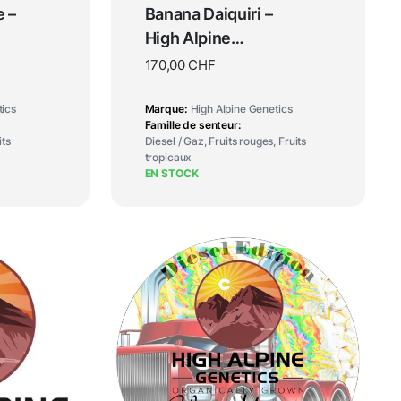
 –
Banana Daiquiri –
High Alpine
Genetics
170,00
CHF
tics
Marque
High Alpine Genetics
Famille de senteur
its
Diesel / Gaz, Fruits rouges, Fruits
tropicaux
EN STOCK