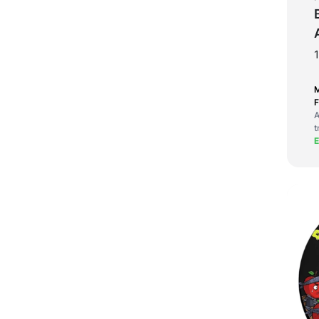
F
A
t