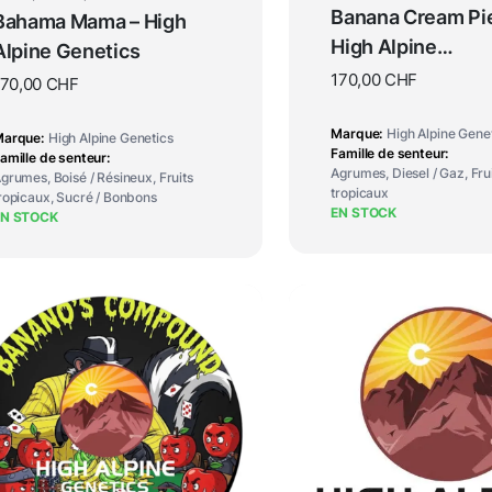
Banana Cream Pie
Bahama Mama – High
High Alpine
Alpine Genetics
Genetics
170,00
CHF
170,00
CHF
Marque
High Alpine Gene
Marque
High Alpine Genetics
Famille de senteur
amille de senteur
Agrumes, Diesel / Gaz, Fru
grumes, Boisé / Résineux, Fruits
tropicaux
ropicaux, Sucré / Bonbons
EN STOCK
EN STOCK