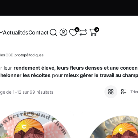
Variétés exclusives
En savoir +
0
0
Actualités
Contact
sées CBD photopériodiques
r leur
rendement élevé, leurs fleurs denses et une concen
helonner les récoltes
pour
mieux gérer le travail au champ 
ge de 1–12 sur 69 résultats
Trie