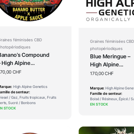
raines féminisées CBD
Graines féminisées CBD
hotopériodiques
photopériodiques
Banano’s Compound
Blue Meringue –
– High Alpine
High Alpine
Genetics
170,00
CHF
Genetics
170,00
CHF
Marque
High Alpine Genetics
Marque
High Alpine Gene
amille de senteur
Famille de senteur
iesel / Gaz, Fruits tropicaux, Fruits
Boisé / Résineux, Épicé / S
erts, Sucré / Bonbons
EN STOCK
EN STOCK