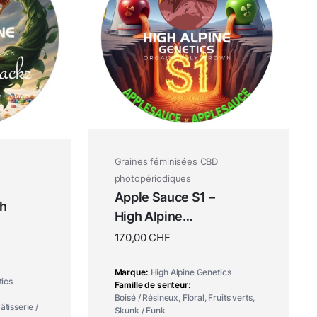
Graines féminisées CBD
photopériodiques
Apple Sauce S1 –
gh
High Alpine
Genetics
170,00
CHF
Marque
High Alpine Genetics
tics
Famille de senteur
Boisé / Résineux, Floral, Fruits verts,
âtisserie /
Skunk / Funk