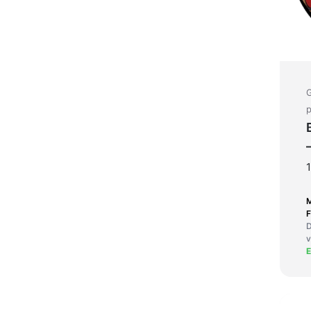
G
p
F
D
v