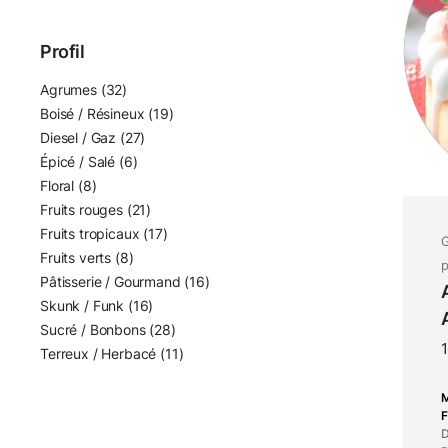
Profil
Agrumes
(32)
Boisé / Résineux
(19)
Diesel / Gaz
(27)
Épicé / Salé
(6)
Floral
(8)
Fruits rouges
(21)
Fruits tropicaux
(17)
G
Fruits verts
(8)
p
Pâtisserie / Gourmand
(16)
Skunk / Funk
(16)
Sucré / Bonbons
(28)
Terreux / Herbacé
(11)
F
D