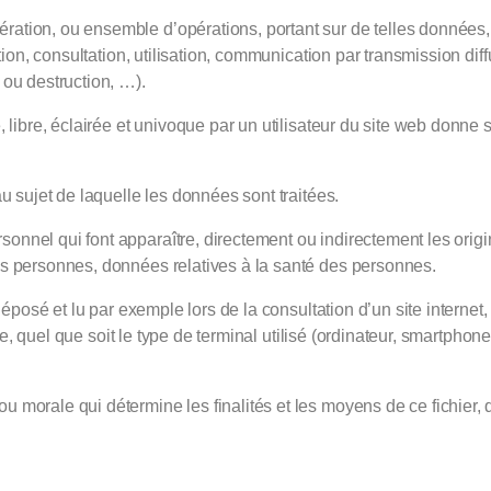
ération, ou ensemble d’opérations, portant sur de telles données, 
tion, consultation, utilisation, communication par transmission dif
ou destruction, …).
ve, libre, éclairée et univoque par un utilisateur du site web don
 sujet de laquelle les données sont traitées.
onnel qui font apparaître, directement ou indirectement les origin
s personnes, données relatives à la santé des personnes.
déposé et lu par exemple lors de la consultation d’un site internet, 
t ce, quel que soit le type de terminal utilisé (ordinateur, smartp
u morale qui détermine les finalités et les moyens de ce fichier, 