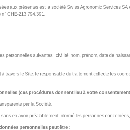
ées aux présentes est la société Swiss Agronomic Services SA don
le n° CHE-213.794.391.
nées personnelles suivantes : civilité, nom, prénom, date de nais
t à travers le Site, le responsable du traitement collecte les c
onnelles (ces procédures donnent lieu à votre consentement 
ansparente par la Société.
s sans en avoir préalablement informé les personnes concernées, y
s données personnelles peut être :