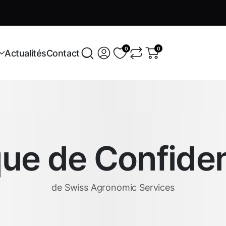
Variétés exclusives
En savoir +
0
0
Actualités
Contact
que de Confiden
de Swiss Agronomic Services