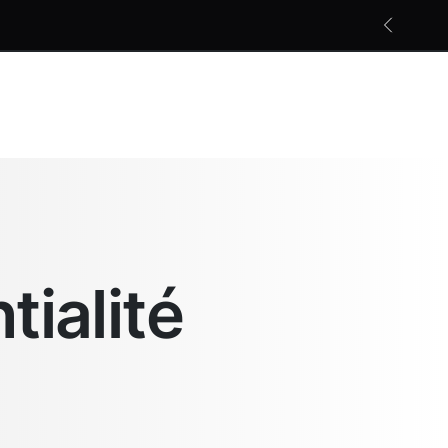
Les nouveautés photopériodiques
En savoir +
tialité