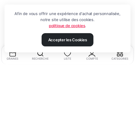
Afin de vous offrir une expérience d'achat personnalisée,
notre site utilise des cookies.
politique de cookies
.
Accepter les Cookies
GRAINES
RECHERCHE
LISTE
COMPTE
CATEGORIES
Swiss Agronomic SAS
Adresse :
6 ch. de Rennier, 1009 Pully, Suisse
Téléphone :
+41 78 327 77 32