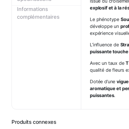
Issue du croiseme
explosif et à la r
Informations
complémentaires
Le phénotype
Sou
développe un
prof
expérience visuell
L’influence de
Str
puissante touche 
Avec un taux de
T
qualité de fleurs e
Dotée d’une
vigue
aromatique et pe
puissantes
.
Produits connexes