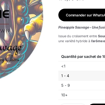
Commander sur Whats
Pineapple Sauvage – Une fusi
Issue du croisement entre
Sour
une variété hybride à
l’arôme e
Quantité par sachet de 1
<1
1 - 4
5 - 9
10+