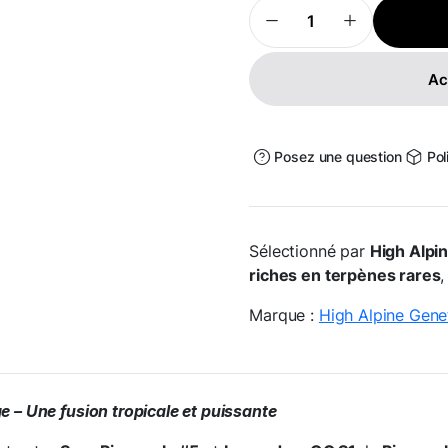
Pineapple
Sauvage
-
High
Ac
Alpine
Genetics
quantité
Posez une question
Pol
Sélectionné par
High Alpi
riches en terpènes rares
,
Marque :
High Alpine Gene
 – Une fusion tropicale et puissante