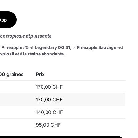
App
on tropicale et puissante
 Pineapple #5
et
Legendary OG S1
, la
Pineapple Sauvage
est
xplosif et à la résine abondante
.
00 graines
Prix
170,00
CHF
170,00
CHF
140,00
CHF
95,00
CHF