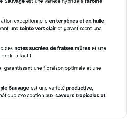
le Sauvage
est une variété hybride à
l’arôme
ration exceptionnelle
en terpènes et en huile
,
orent une
teinte vert clair
et garantissent une
ec des
notes sucrées de fraises mûres
et une
profil olfactif.
e
, garantissant une floraison optimale et une
ple Sauvage
est une variété
productive,
énétique d’exception aux
saveurs tropicales et