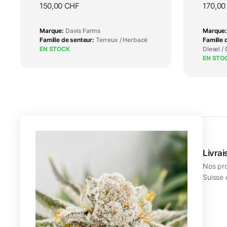
150,00
CHF
170,0
Marque
Davis Farms
Marque
Famille de senteur
Terreux / Herbacé
Famille 
EN STOCK
Diesel /
EN STO
Service clients
Livrai
Une équipe d’agronomes professionnels
Nos pro
à votre écoute.
Suisse 