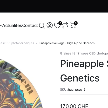
Variétés exclusives
En savoir +
0
0
Actualités
Contact
sées CBD photopériodiques
Pineapple Sauvage – High Alpine Genetics
Graines féminisées CBD photop
Pineapple 
Genetics
SKU :
hag_psau_5
170,00
CHF