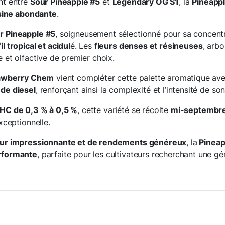
nt entre
Sour Pineapple #5
et
Legendary OG S1
, la
Pineapp
ésine abondante
.
r Pineapple #5
, soigneusement sélectionné pour sa concent
il tropical et acidul
é. Les
fleurs denses et résineuses
, arb
e et olfactive de premier choix.
awberry Chem
vient compléter cette palette aromatique av
de diesel
, renforçant ainsi la complexité et l’intensité de son 
HC de 0,3 % à 0,5 %
, cette variété se récolte
mi-septembr
xceptionnelle.
ur impressionnante et de rendements généreux
, la
Pineap
rformante
, parfaite pour les cultivateurs recherchant une g