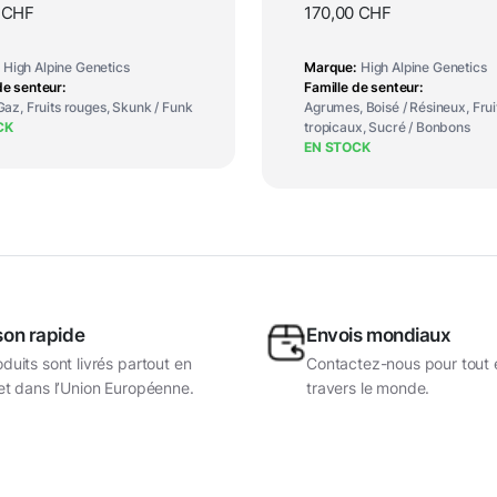
0
CHF
170,00
CHF
High Alpine Genetics
Marque
High Alpine Genetics
de senteur
Famille de senteur
 Gaz, Fruits rouges, Skunk / Funk
Agrumes, Boisé / Résineux, Frui
CK
tropicaux, Sucré / Bonbons
EN STOCK
son rapide
Envois mondiaux
duits sont livrés partout en
Contactez-nous pour tout 
et dans l’Union Européenne.
travers le monde.