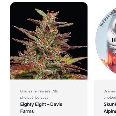
Graines féminisées CBD
Graines
photopériodiques
photopé
Eighty Eight – Davis
Skunk
Farms
Alpin