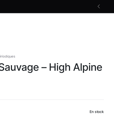
Les nouveautés photopériodiques
En savoir +
ériodiques
Sauvage – High Alpine
En stock