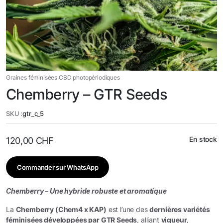
Graines féminisées CBD photopériodiques
Chemberry – GTR Seeds
SKU :
gtr_c_5
En stock
120,00
CHF
Commander sur WhatsApp
Chemberry – Une hybride robuste et aromatique
La
Chemberry (Chem4 x KAP)
est l’une des
dernières variétés
féminisées développées par GTR Seeds
, alliant
vigueur,