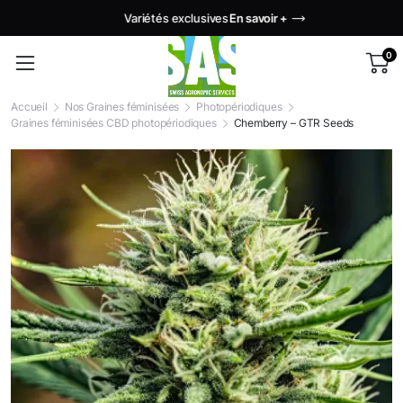
Variétés exclusives
En savoir +
0
Accueil
Nos Graines féminisées
Photopériodiques
Graines féminisées CBD photopériodiques
Chemberry – GTR Seeds