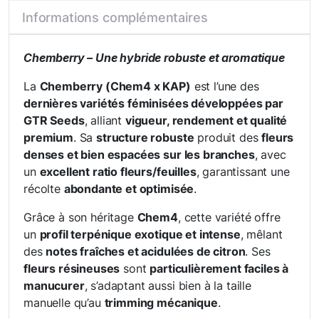
Informations complémentaires
Chemberry – Une hybride robuste et aromatique
La
Chemberry (Chem4 x KAP)
est l’une des
dernières variétés féminisées développées par
GTR Seeds
, alliant
vigueur, rendement et qualité
premium
. Sa
structure robuste
produit des
fleurs
denses et bien espacées sur les branches
, avec
un
excellent ratio fleurs/feuilles
, garantissant une
récolte
abondante et optimisée
.
Grâce à son héritage
Chem4
, cette variété offre
un
profil terpénique exotique et intense
, mêlant
des
notes fraîches et acidulées de citron
. Ses
fleurs résineuses
sont
particulièrement faciles à
manucurer
, s’adaptant aussi bien à la taille
manuelle qu’au
trimming mécanique
.