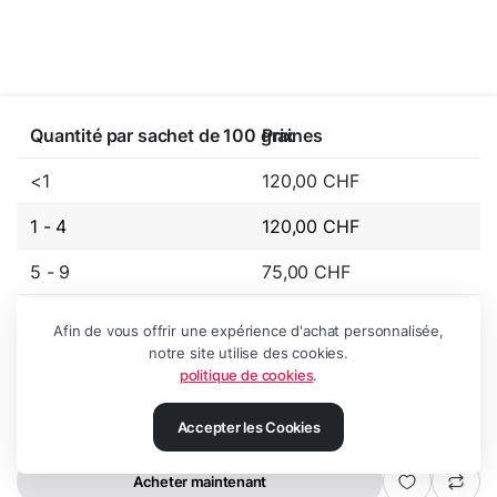
Quantité par sachet de 100 graines
Prix
<1
120,00
CHF
1 - 4
120,00
CHF
5 - 9
75,00
CHF
10 - 99
60,00
CHF
Afin de vous offrir une expérience d'achat personnalisée,
notre site utilise des cookies.
100+
55,00
CHF
politique de cookies
.
Accepter les Cookies
Ajouter au panier
Chemberry
-
GTR
Seeds
Acheter maintenant
quantité
GRAINES
RECHERCHE
LISTE
COMPTE
CATEGORIES