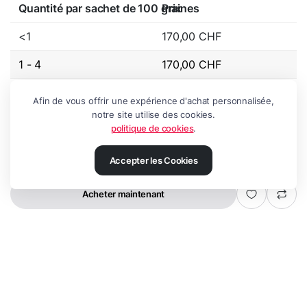
Quantité par sachet de 100 graines
Prix
<1
170,00
CHF
1 - 4
170,00
CHF
5 - 9
140,00
CHF
Afin de vous offrir une expérience d'achat personnalisée,
notre site utilise des cookies.
10+
95,00
CHF
politique de cookies
.
Accepter les Cookies
Ajouter au panier
Blood
Orange
Diesel
-
Acheter maintenant
High
GRAINES
RECHERCHE
LISTE
COMPTE
CATEGORIES
Alpine
Genetics
quantité