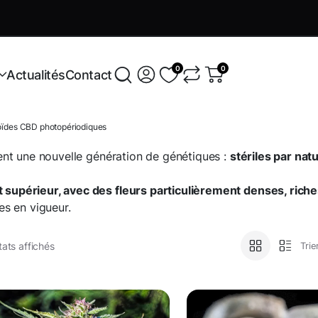
Variétés exclusives
En savoir +
0
0
Actualités
Contact
loïdes CBD photopériodiques
nt une nouvelle génération de génétiques :
stériles par na
supérieur, avec des fleurs particulièrement denses, rich
s en vigueur.
tats affichés
Trie