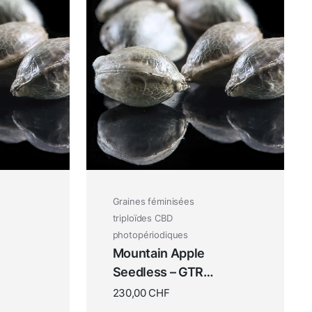
Graines féminisées
triploïdes CBD
photopériodiques
Mountain Apple
Seedless – GTR
Seeds
230,00
CHF