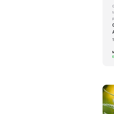
G
t
p