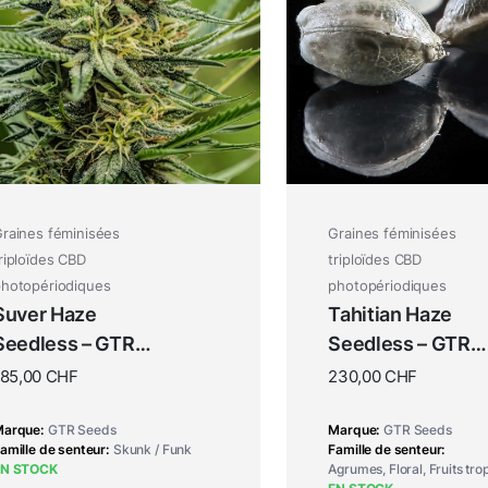
raines féminisées
Graines féminisées
riploïdes CBD
triploïdes CBD
hotopériodiques
photopériodiques
Suver Haze
Tahitian Haze
Seedless – GTR
Seedless – GTR
Seeds
Seeds
185,00
CHF
230,00
CHF
Marque
GTR Seeds
Marque
GTR Seeds
amille de senteur
Skunk / Funk
Famille de senteur
EN STOCK
Agrumes, Floral, Fruits tro