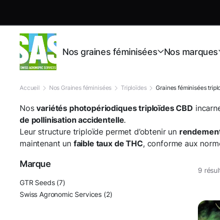
Nos graines féminisées
Nos marques
Accueil
Nos Graines féminisées
Triploïdes
Graines féminisées trip
Nos
variétés photopériodiques triploïdes CBD
incarne
de pollinisation accidentelle
.
Leur structure triploïde permet d’obtenir un
rendement 
maintenant un
faible taux de THC
, conforme aux norme
Marque
9 résul
GTR Seeds
(7)
Swiss Agronomic Services
(2)