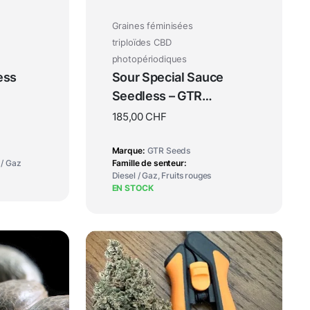
Graines féminisées
triploïdes CBD
photopériodiques
ess
Sour Special Sauce
Seedless – GTR
Seeds
185,00
CHF
Marque
GTR Seeds
 / Gaz
Famille de senteur
Diesel / Gaz, Fruits rouges
EN STOCK