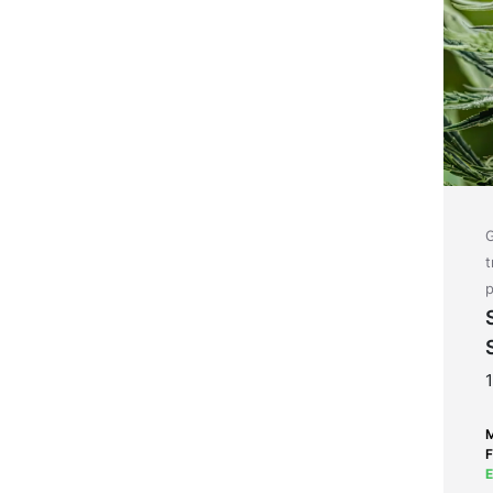
G
t
p
F