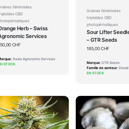
raines féminisées
Graines féminisées
riploïdes CBD
triploïdes CBD
hotopériodiques
photopériodiques
Orange Herb – Swiss
Sour Lifter Seedl
Agronomic Services
– GTR Seeds
150,00
CHF
185,00
CHF
Marque
Swiss Agronomic Services
Marque
GTR Seeds
EN STOCK
Famille de senteur
Diesel
EN STOCK