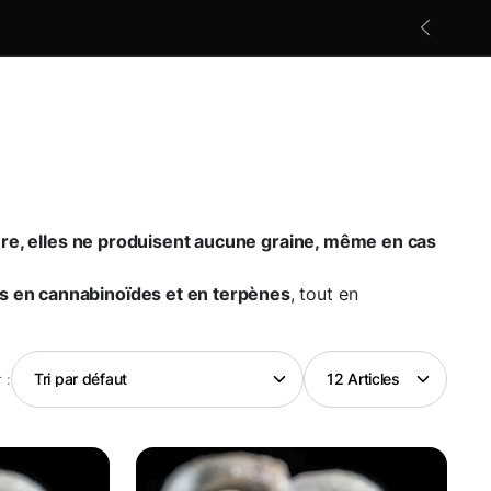
Les nouveautés photopériodiques
En savoir +
ture, elles ne produisent aucune graine, même en cas
es en cannabinoïdes et en terpènes
, tout en
r :