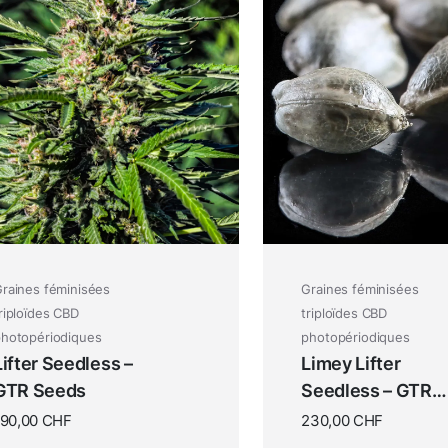
raines féminisées
Graines féminisées
riploïdes CBD
triploïdes CBD
hotopériodiques
photopériodiques
Lifter Seedless –
Limey Lifter
GTR Seeds
Seedless – GTR
Seeds
190,00
CHF
230,00
CHF