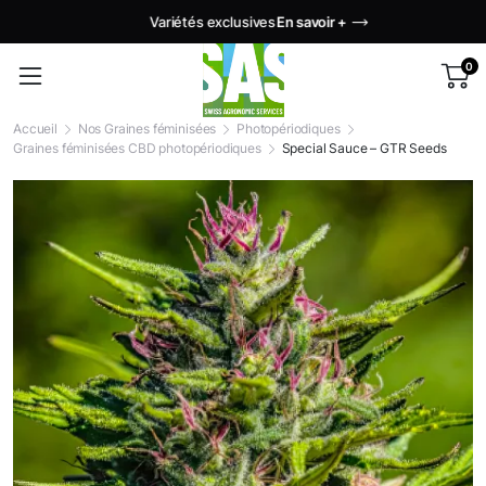
Variétés exclusives
En savoir +
0
Accueil
Nos Graines féminisées
Photopériodiques
Graines féminisées CBD photopériodiques
Special Sauce – GTR Seeds